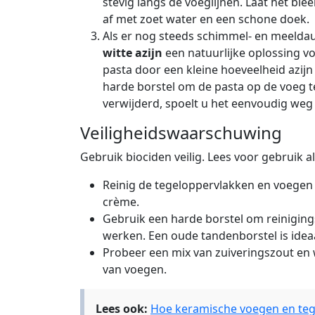
stevig langs de voeglijnen. Laat het bl
af met zoet water en een schone doek.
Als er nog steeds schimmel- en meelda
witte azijn
een natuurlijke oplossing v
pasta door een kleine hoeveelheid azij
harde borstel om de pasta op de voeg t
verwijderd, spoelt u het eenvoudig weg
Veiligheidswaarschuwing
Gebruik biociden veilig. Lees voor gebruik al
Reinig de tegeloppervlakken en voegen 
crème
.
Gebruik een harde borstel om reiniging
werken. Een oude tandenborstel is ideaa
Probeer een mix van zuiveringszout en wi
van voegen.
Lees ook:
Hoe keramische voegen en te