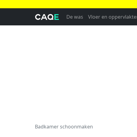
De was
Vloer en oppervlakte
Badkamer schoonmaken