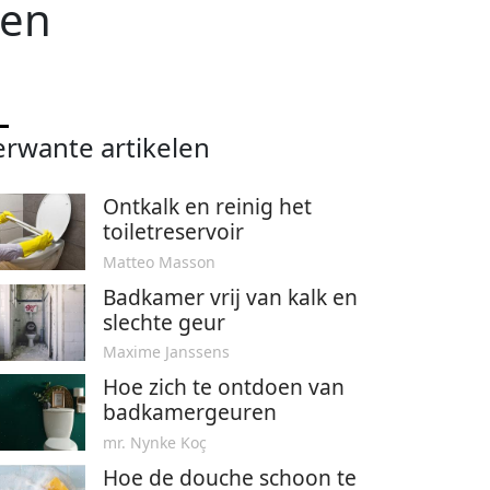
gen
erwante artikelen
Ontkalk en reinig het
toiletreservoir
Matteo Masson
Badkamer vrij van kalk en
slechte geur
Maxime Janssens
Hoe zich te ontdoen van
badkamergeuren
mr. Nynke Koç
Hoe de douche schoon te