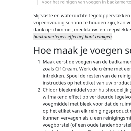
Voor het reinigen van voegen in badkamert
Slijtvaste en waterdichte tegeloppervlakken
vrij eenvoudig schoon te houden zijn, kan v
dankzij schimmel, meeldauw- en zeepvlekke
badkamertegels effectief kunt reinigen
.
Hoe maak je voegen 
Maak eerst de voegen van de badkamert
zoals
Cif
Cream. Werk de crème met een d
intrekken. Spoel de resten van de reini
instructies op het etiket van uw product
Chloor bleekmiddel voor huishoudelijk 
witmakend effect op verkleurde tegelvo
voegmiddel met bleek voor dat de ruimte
op het etiket van elk reinigingsproduc
kunnen vervagen als u een reinigingsmi
voegborstel (of een oude tandenborstel