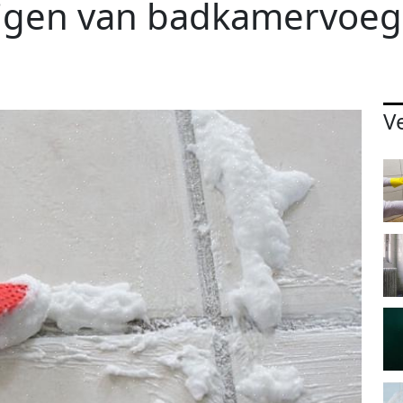
inigen van badkamervoe
V