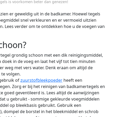
egels is voorkomen beter dan genezen!
 zien er geweldig uit in de badkamer. Hoewel tegels
oegmiddel snel verkleuren en er vermoeid uitzien
n. Lees verder om te ontdekken hoe u de voegen van
schoon?
egel grondig schoon met een dik reinigingsmiddel,
oek in de voeg en laat het vijf tot tien minuten
ger weg met vers water. Denk eraan om altijd de
 te volgen.
gebruik of
zuurstofbleekpoeder
heeft een
egen. Zorg er bij het reinigen van badkamertegels en
 goed geventileerd is. Lees altijd de aanwijzingen
t dat u gebruikt - sommige gekleurde voegmiddelen
ddel op bleekbasis gebruikt. Gebruik een
), dompel de borstel in het bleekmiddel en schrob