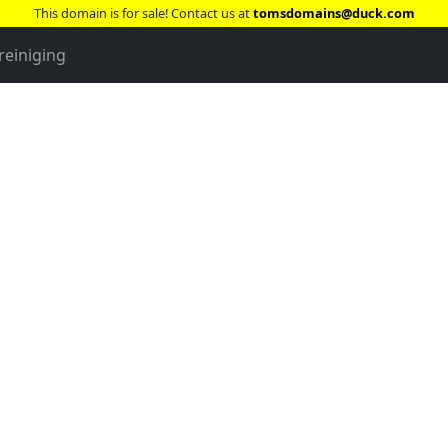
This domain is for sale! Contact us at
tomsdomains@duck.com
reiniging