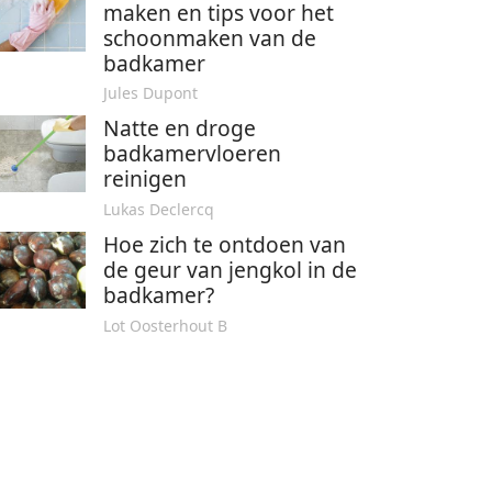
maken en tips voor het
schoonmaken van de
badkamer
Jules Dupont
Natte en droge
badkamervloeren
reinigen
Lukas Declercq
Hoe zich te ontdoen van
de geur van jengkol in de
badkamer?
Lot Oosterhout B