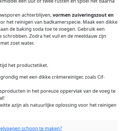
eekmiddel een uur of twee rusten en spoel het daarna
uwsporen achterblijven,
vormen zuiveringszout en
oor het reinigen van badkamerspecie. Maak een dikke
n aan de baking soda toe te voegen. Gebruik een
e schrobben. Zodra het vuil en de meeldauw zijn
 met zoet water.
tijd het productetiket.
grondig met een dikke crèmereiniger, zoals
Cif-
sproducten in het poreuze oppervlak van de voeg te
l!
tte azijn als natuurlijke oplossing voor het reinigen
gelvoegen schoon te maken?