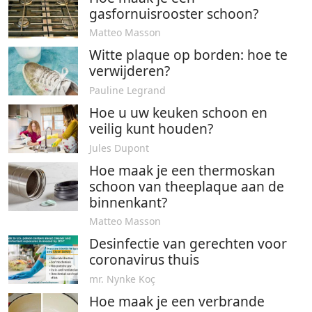
gasfornuisrooster schoon?
Matteo Masson
Witte plaque op borden: hoe te
verwijderen?
Pauline Legrand
Hoe u uw keuken schoon en
veilig kunt houden?
Jules Dupont
Hoe maak je een thermoskan
schoon van theeplaque aan de
binnenkant?
Matteo Masson
Desinfectie van gerechten voor
coronavirus thuis
mr. Nynke Koç
Hoe maak je een verbrande