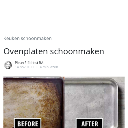
Keuken schoonmaken
Ovenplaten schoonmaken
Pleun El Idrissi BA
14 nov 2022
•
4 min lezen